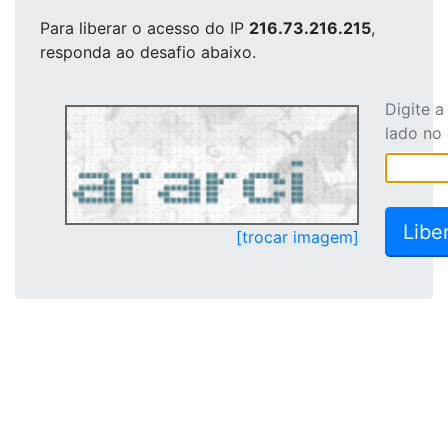
Para liberar o acesso
do IP
216.73.216.215
,
responda ao desafio abaixo.
Digite 
lado no
[trocar imagem]