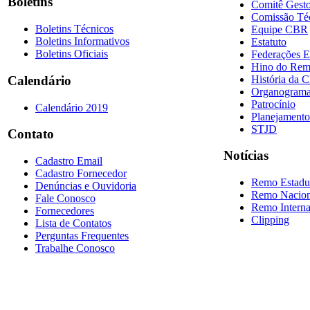
Boletins
Comitê Gesto
Comissão Té
Boletins Técnicos
Equipe CBR
Boletins Informativos
Estatuto
Boletins Oficiais
Federações E
Hino do Re
História da 
Calendário
Organogram
Patrocínio
Calendário 2019
Planejamento
STJD
Contato
Notícias
Cadastro Email
Cadastro Fornecedor
Remo Estadu
Denúncias e Ouvidoria
Remo Nacion
Fale Conosco
Remo Interna
Fornecedores
Clipping
Lista de Contatos
Perguntas Frequentes
Trabalhe Conosco