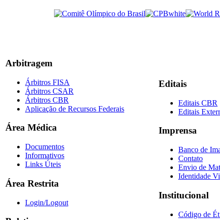
Arbitragem
Árbitros FISA
Editais
Árbitros CSAR
Árbitros CBR
Editais CBR
Aplicação de Recursos Federais
Editais Exter
Área Médica
Imprensa
Documentos
Banco de Im
Informativos
Contato
Links Úteis
Envio de Mat
Identidade Vi
Área Restrita
Institucional
Login/Logout
Código de Ét