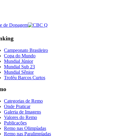
nking
Campeonato Brasileiro
Copa do Mundo
Mundial Júnior
Mundial Sub 23
Mundial Sênior
Troféu Barcos Curtos
mo
Categorias de Remo
Onde Praticar
Galeria de Imagens
Valores do Remo
Publicações
Remo nas Olimpíadas
Remo nas Paralimpíadas