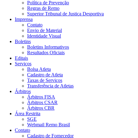
Política de Prevenção
Regras de Remo
Superior Tribunal de Justiça Desportiva
Imprensa
Contato
Envio de Material
Identidade Visual
Boletins
Boletins Informativos
Resultados Oficiais
Editais
Serviços
Bolsa Atleta
Cadastro de Atleta
Taxas de Serviços
Transferência de Atletas
Árbitros
Árbitros FISA
Árbitros CSAR
Árbitros CBR
Área Restrita
SGE
Webmail Remo Brasil
Contato
Cadastro de Fornecedor