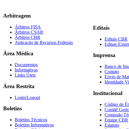
Arbitragem
Árbitros FISA
Editais
Árbitros CSAR
Árbitros CBR
Editais CBR
Aplicação de Recursos Federais
Editais Exter
Área Médica
Imprensa
Documentos
Banco de Im
Informativos
Contato
Links Úteis
Envio de Mat
Identidade Vi
Área Restrita
Institucional
Login/Logout
Código de Ét
Boletins
Comitê Gesto
Comissão Té
Boletins Técnicos
Equipe CBR
Boletins Informativos
Estatuto