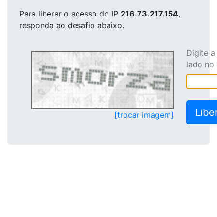
Para liberar o acesso
do IP
216.73.217.154
,
responda ao desafio abaixo.
Digite 
lado no
[trocar imagem]