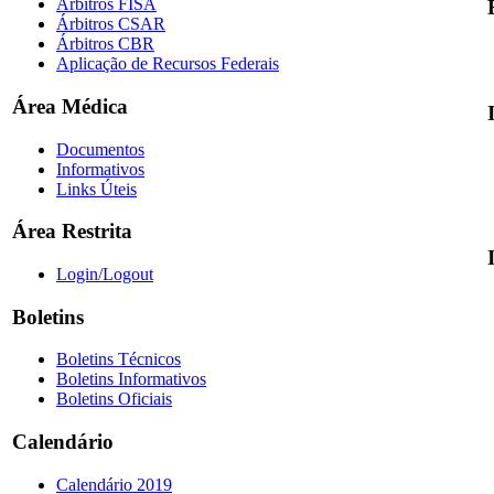
Árbitros FISA
Árbitros CSAR
Árbitros CBR
Aplicação de Recursos Federais
Área Médica
Documentos
Informativos
Links Úteis
Área Restrita
Login/Logout
Boletins
Boletins Técnicos
Boletins Informativos
Boletins Oficiais
Calendário
Calendário 2019