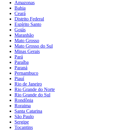
Amazonas
Bahia
Ceará
Distrito Federal
Espírito Santo
Goiás
Maranhão
Mato Grosso
Mato Grosso do Sul
Minas Gerais
Pará
Paraíba
Paraná
Pernambuco
Piauí
Rio de Janeiro
Rio Grande do Norte
Rio Grande do Sul
Rondônia
Roraima
Santa Catarina
São Paulo
Sergipe
Tocantins