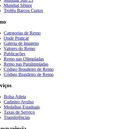
Mundial Sub 23
Mundial Sênior
Troféu Barcos Curtos
mo
Categorias de Remo
Onde Praticar
Galeria de Imagens
Valores do Remo
Publicações
Remo nas Olimpíadas
Remo nas Paralimpíadas
Código Brasileiro de Remo
Código Brasileiro de Remo
viços
Bolsa Atleta
Cadastro Avulso
Medalhas Estaduais
Taxas de Serviço
Transferências
ansparência