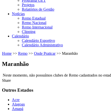
Programa GET
Projetos
Relatórios de Gestão
Notícias
Remo Estadual
Remo Nacional
Remo Internacional
Clipping
Calendário
Calendário Esportivo
Calendário Administrativo
Home
>>
Remo
>>
Onde Praticar
>>
Maranhão
Maranhão
Neste momento, não possuímos clubes de Remo cadastrados no estado
Share
Outros Estados
Acre
Alagoas
Amapá