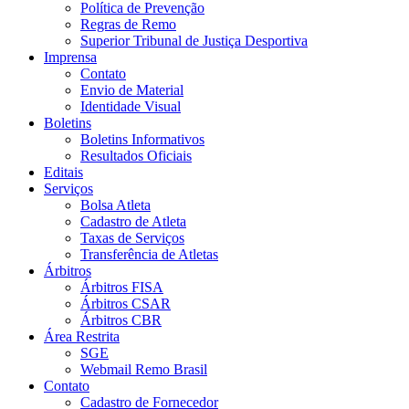
Política de Prevenção
Regras de Remo
Superior Tribunal de Justiça Desportiva
Imprensa
Contato
Envio de Material
Identidade Visual
Boletins
Boletins Informativos
Resultados Oficiais
Editais
Serviços
Bolsa Atleta
Cadastro de Atleta
Taxas de Serviços
Transferência de Atletas
Árbitros
Árbitros FISA
Árbitros CSAR
Árbitros CBR
Área Restrita
SGE
Webmail Remo Brasil
Contato
Cadastro de Fornecedor