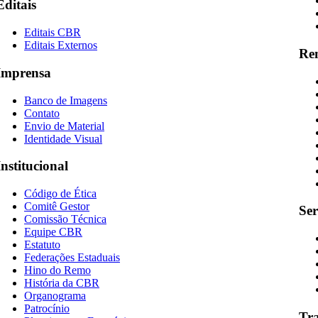
Editais
Editais CBR
Editais Externos
Re
Imprensa
Banco de Imagens
Contato
Envio de Material
Identidade Visual
Institucional
Código de Ética
Comitê Gestor
Ser
Comissão Técnica
Equipe CBR
Estatuto
Federações Estaduais
Hino do Remo
História da CBR
Organograma
Patrocínio
Tr