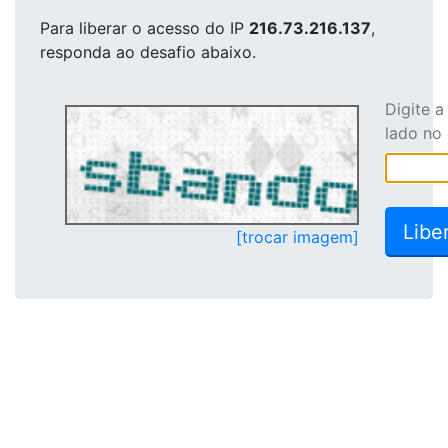
Para liberar o acesso
do IP
216.73.216.137
,
responda ao desafio abaixo.
Digite 
lado no
[trocar imagem]