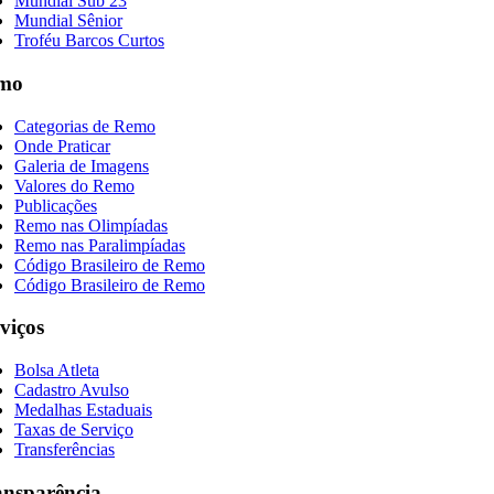
Mundial Sub 23
Mundial Sênior
Troféu Barcos Curtos
mo
Categorias de Remo
Onde Praticar
Galeria de Imagens
Valores do Remo
Publicações
Remo nas Olimpíadas
Remo nas Paralimpíadas
Código Brasileiro de Remo
Código Brasileiro de Remo
viços
Bolsa Atleta
Cadastro Avulso
Medalhas Estaduais
Taxas de Serviço
Transferências
ansparência