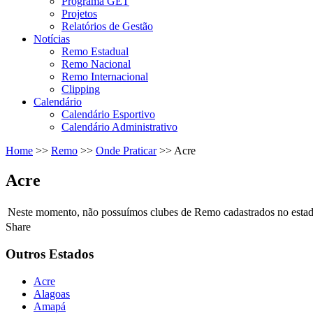
Programa GET
Projetos
Relatórios de Gestão
Notícias
Remo Estadual
Remo Nacional
Remo Internacional
Clipping
Calendário
Calendário Esportivo
Calendário Administrativo
Home
>>
Remo
>>
Onde Praticar
>>
Acre
Acre
Neste momento, não possuímos clubes de Remo cadastrados no estado
Share
Outros Estados
Acre
Alagoas
Amapá