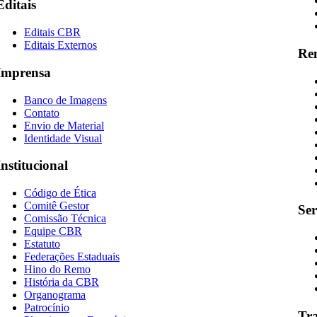
Editais
Editais CBR
Editais Externos
Re
Imprensa
Banco de Imagens
Contato
Envio de Material
Identidade Visual
Institucional
Código de Ética
Comitê Gestor
Ser
Comissão Técnica
Equipe CBR
Estatuto
Federações Estaduais
Hino do Remo
História da CBR
Organograma
Patrocínio
Tr