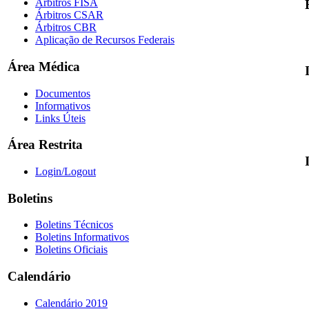
Árbitros FISA
Árbitros CSAR
Árbitros CBR
Aplicação de Recursos Federais
Área Médica
Documentos
Informativos
Links Úteis
Área Restrita
Login/Logout
Boletins
Boletins Técnicos
Boletins Informativos
Boletins Oficiais
Calendário
Calendário 2019