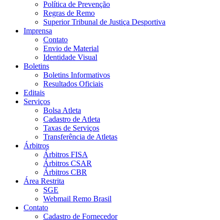
Política de Prevenção
Regras de Remo
Superior Tribunal de Justiça Desportiva
Imprensa
Contato
Envio de Material
Identidade Visual
Boletins
Boletins Informativos
Resultados Oficiais
Editais
Serviços
Bolsa Atleta
Cadastro de Atleta
Taxas de Serviços
Transferência de Atletas
Árbitros
Árbitros FISA
Árbitros CSAR
Árbitros CBR
Área Restrita
SGE
Webmail Remo Brasil
Contato
Cadastro de Fornecedor