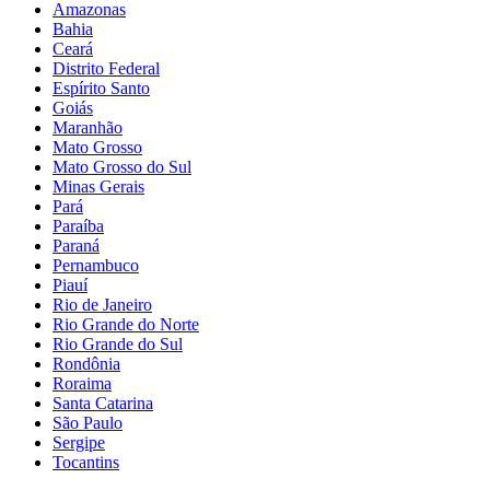
Amazonas
Bahia
Ceará
Distrito Federal
Espírito Santo
Goiás
Maranhão
Mato Grosso
Mato Grosso do Sul
Minas Gerais
Pará
Paraíba
Paraná
Pernambuco
Piauí
Rio de Janeiro
Rio Grande do Norte
Rio Grande do Sul
Rondônia
Roraima
Santa Catarina
São Paulo
Sergipe
Tocantins